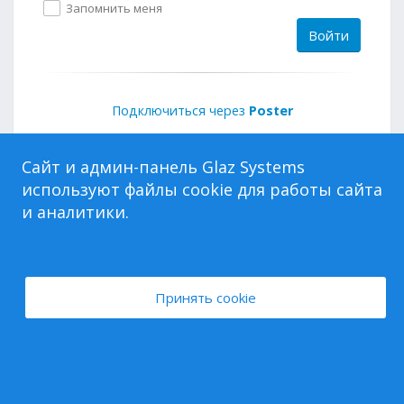
Запомнить меня
Войти
Подключиться через
Poster
У вас нет аккаунта?
Попробовать бесплатно
Сайт и админ-панель Glaz Systems
используют файлы cookie для работы сайта
и аналитики.
Русский
Українська
English
Polski
Български
Авторские права © 2026. Glaz Systems торговая марка. Все
права защищены.
Принять cookie