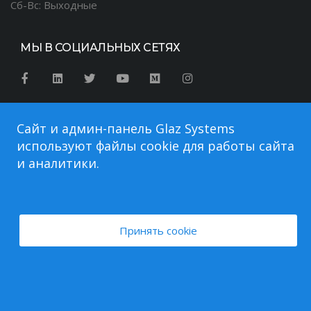
Сб-Вс: Выходные
МЫ В СОЦИАЛЬНЫХ СЕТЯХ
Сайт и админ-панель Glaz Systems
используют файлы cookie для работы сайта
и аналитики.
Авторские права © 2026. Glaz Systems торговая марка. Все
Принять cookie
права защищены.
Русский
Українська
English
Polski
Български