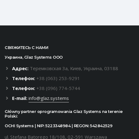
СВЯЖИТЕСЬ С НАМИ
Украина, Glaz Systems ООО
Адрес:
Теремковская 3а, Киев, Украина, 03188
Телефон:
+38 (063) 253-9291
Телефон:
+38 (096) 774-5744
E-mail:
info@glaz.systems
Główny partner oprogramowania Glaz Systems na terenie
Polski:
OCHI Systems | NIP: 5223348984 | REGON: 542842529
ul. Stefana Batorego 18/108, 02-591 Warszawa