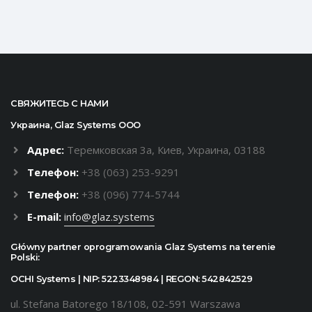
СВЯЖИТЕСЬ С НАМИ
Украина, Glaz Systems ООО
Адрес:
Теремковская 3а, Киев, Украина, 03188
Телефон:
+38 (063) 253-9291
Телефон:
+38 (096) 774-5744
E-mail:
info@glaz.systems
Główny partner oprogramowania Glaz Systems na terenie
Polski:
OCHI Systems | NIP: 5223348984 | REGON: 542842529
ul. Stefana Batorego 18/108, 02-591 Warszawa