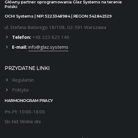
Główny partner oprogramowania Glaz Systems na terenie
Polski:
OCHI Systems | NIP: 5223348984 | REGON: 542842529
ul. Stefana Batorego 18/108, 02-591 Warszawa
Telefon:
+48 223 825 146
E-mail:
info@glaz.systems
PRZYDATNE LINKI
Regulamin
Polityka
HARMONOGRAM PRACY
Pn-Pt: 10:00-18:00
Sb-Nd: Wolne dni