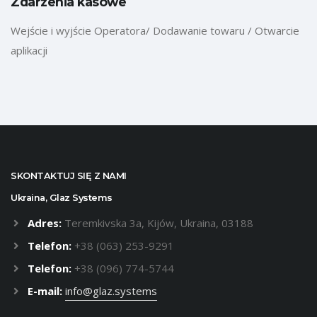
Zdarzenia kasowe
Wejście i wyjście Operatora/ Dodawanie towaru / Otwarcie
aplikacji
SKONTAKTUJ SIĘ Z NAMI
Ukraina, Glaz Systems
Adres:
Teremkivska 3a, Kijów, Ukraina, 03188
Telefon:
+38 (063) 253-9291
Telefon:
+38 (096) 774-5744
E-mail:
info@glaz.systems