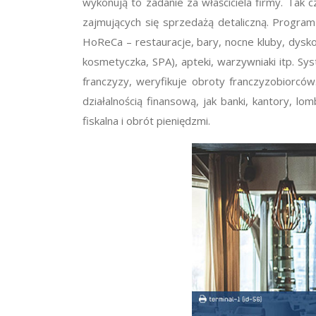
wykonują to zadanie za właściciela firmy. Tak 
zajmujących się sprzedażą detaliczną. Program
HoReCa – restauracje, bary, nocne kluby, dyskot
kosmetyczka, SPA), apteki, warzywniaki itp. S
franczyzy, weryfikuje obroty franczyzobiorcó
działalnością finansową, jak banki, kantory, 
fiskalna i obrót pieniędzmi.