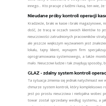
innego… Kto pracuje z ludźmi i kasą, ten wie, ż
Nieudane próby kontroli operacji ka
Kradzieże, braki w kasie i braki magazynowe, n
dość, że tracą w oczach swoich klientów to je
nieuczciwości zatrudnionych pracowników strat
ale jeszcze większym wyzwaniem jest znalezie
lokalu, tajny klient, wynajem firm specjali
oprogramowania systemowego, a także monitorin
mało. Nieuczciwi ludzie i tak znajdują sposoby,
GLAZ - zdalny system kontroli opera
Ta sytuacja zmienia się jednak natychmiast we 
chmurze system kontroli, który kompleksowo ro
jest po prostu nieuczciwa i nielojalna wobec
towar został sprzedany według systemu, a jak