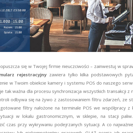
b dopuszcza się w Twojej firmie nieuczciwości – zainwestuj w spr
mularz rejestracyjny
zawiera tylko kilka podstawowych pyt
zenie w Twoim obiekcie kamery i systemu POS do naszego serwe
je tak ważna dla procesu synchronizacja wszystkich transakcji 
roli odbywa się na żywo z zastosowaniem filtru zdarzeń, ze s
zygotowane filtry nałożone na terminale POS we współpracy z 
uacji w lokalu gastronomicznym, w sklepie, na stacji paliw.
ić czas przy wykrywaniu podejrzanych sytuacji. A co najważnie
euczciwy lub niekompetentny pracownik. GLAZ ocenia ich pra