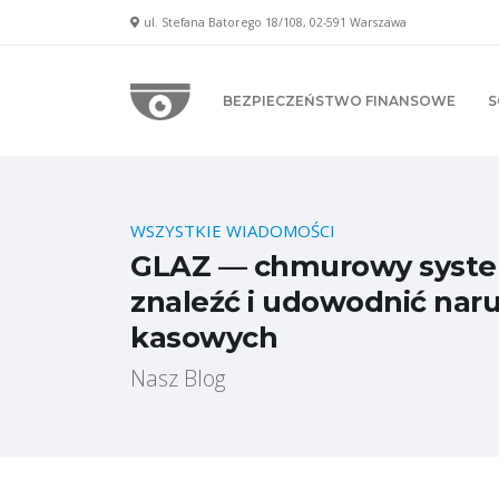
ul. Stefana Batorego 18/108, 02-591 Warszawa
BEZPIECZEŃSTWO FINANSOWE
S
WSZYSTKIE WIADOMOŚCI
GLAZ — chmurowy system 
znaleźć i udowodnić nar
kasowych
Nasz Blog