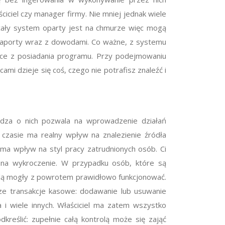
iciel czy manager firmy. Nie mniej jednak wiele
e cały system oparty jest na chmurze więc mogą
e raporty wraz z dowodami. Co ważne, z systemu
nące z posiadania programu. Przy podejmowaniu
mi dzieje się coś, czego nie potrafisz znaleźć i
iedza o nich pozwala na wprowadzenie działań
 czasie ma realny wpływ na znalezienie źródła
 ma wpływ na styl pracy zatrudnionych osób. Ci
ię na wykroczenie. W przypadku osób, które są
będą mogły z powrotem prawidłowo funkcjonować.
jsze transakcje kasowe: dodawanie lub usuwanie
 i wiele innych. Właściciel ma zatem wszystko
reślić: zupełnie całą kontrolą może się zająć