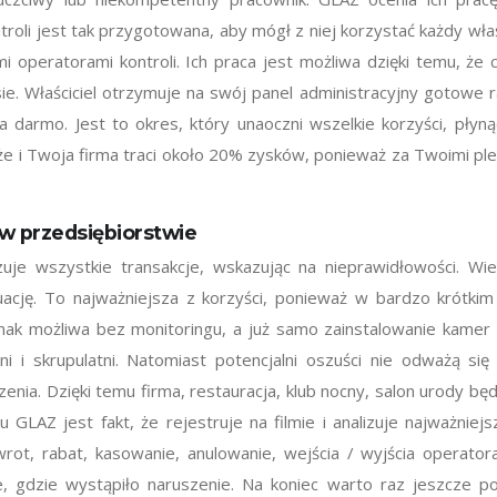
li jest tak przygotowana, aby mógł z niej korzystać każdy właśc
 operatorami kontroli. Ich praca jest możliwa dzięki temu, ż
ie. Właściciel otrzymuje na swój panel administracyjny gotow
a darmo. Jest to okres, który unaoczni wszelkie korzyści, pły
e i Twoja firma traci około 20% zysków, ponieważ za Twoimi pleca
w przedsiębiorstwie
izuje wszystkie transakcje, wskazując na nieprawidłowości. W
uację. To najważniejsza z korzyści, ponieważ w bardzo krótkim
nak możliwa bez monitoringu, a już samo zainstalowanie kamer
jni i skrupulatni. Natomiast potencjalni oszuści nie odważą s
zenia. Dzięki temu firma, restauracja, klub nocny, salon urody 
u GLAZ jest fakt, że rejestruje na filmie i analizuje najważnie
ot, rabat, kasowanie, anulowanie, wejścia / wyjścia operatora
gdzie wystąpiło naruszenie. Na koniec warto raz jeszcze podk