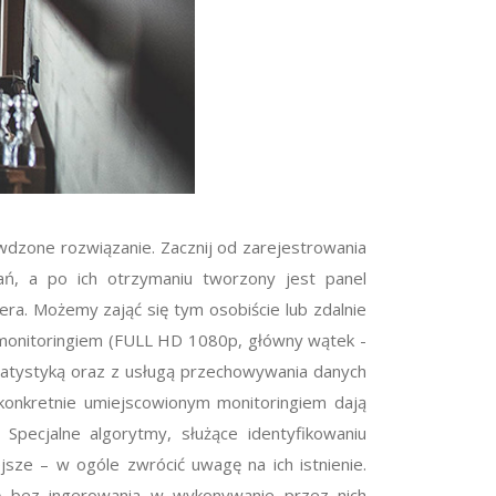
awdzone rozwiązanie. Zacznij od zarejestrowania
ań, a po ich otrzymaniu tworzony jest panel
ra. Możemy zająć się tym osobiście lub zdalnie
z monitoringiem (FULL HD 1080р, główny wątek -
tatystyką oraz z usługą przechowywania danych
konkretnie umiejscowionym monitoringiem dają
 Specjalne algorytmy, służące identyfikowaniu
jsze – w ogóle zwrócić uwagę na ich istnienie.
cę bez ingerowania w wykonywanie przez nich