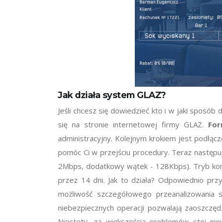
Jak działa system GLAZ?
Jeśli chcesz się dowiedzieć kto i w jaki sposó
się na stronie internetowej firmy GLAZ.
For
administracyjny. Kolejnym krokiem jest podłąc
pomóc Ci w przejściu procedury. Teraz następu
2Mbps, dodatkowy wątek - 128Kbps). Tryb kont
przez 14 dni. Jak to działa? Odpowiednio pr
możliwość szczegółowego przeanalizowania syt
niebezpiecznych operacji pozwalają zaoszczędz
Niestety, za większością problemów stoi ni