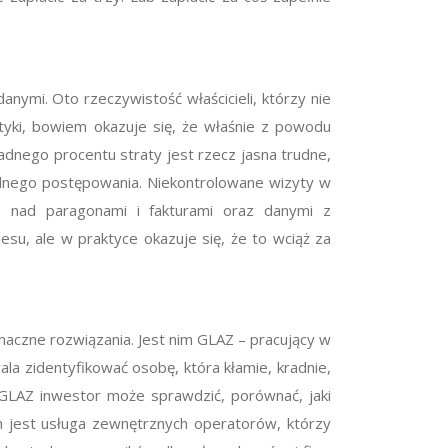
nymi. Oto rzeczywistość właścicieli, którzy nie
styki, bowiem okazuje się, że właśnie z powodu
dnego procentu straty jest rzecz jasna trudne,
odnego postępowania. Niekontrolowane wizyty w
nie nad paragonami i fakturami oraz danymi z
su, ale w praktyce okazuje się, że to wciąż za
naczne rozwiązania. Jest nim GLAZ – pracujący w
a zidentyfikować osobę, która kłamie, kradnie,
 GLAZ inwestor może sprawdzić, porównać, jaki
m jest usługa zewnętrznych operatorów, którzy