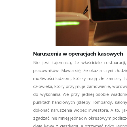
Naruszenia w operacjach kasowych
Nie jest tajemnicą, że właściciele restaurac
pracowników. Mawia się, że okazja czyni złodz
możliwości ludziom, którzy mają złe zamiary. 
człowieka, który przyjmuje zamówienie, wprowad
do wykonania. Ale przy jednej osobie wiadom
punktach handlowych (sklepy, lombardy, salony
dokonać naruszenia wobec inwestora. A to, j
zgadzać, nie mniej jednak w okresowym podlicze
dwie kawy z ciastkami, a otrzymać tylko jedno