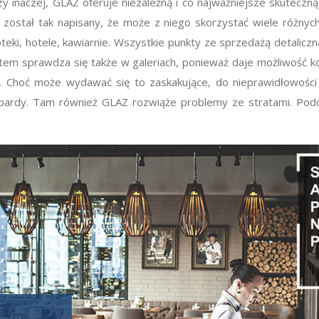
czy inaczej, GLAZ oferuje niezależną i co najważniejsze skutecz
 został tak napisany, że może z niego skorzystać wiele różnyc
eki, hotele, kawiarnie. Wszystkie punkty ze sprzedażą detaliczn
ystem sprawdza się także w galeriach, ponieważ daje możliwość
w. Choć może wydawać się to zaskakujące, do nieprawidłowości
lombardy. Tam również GLAZ rozwiąże problemy ze stratami. Podo