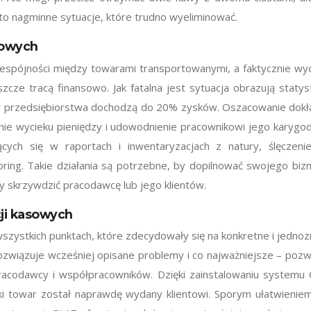
e to nagminne sytuacje, które trudno wyeliminować.
sowych
iespójności między towarami transportowanymi, a faktycznie wyda
szcze tracą finansowo. Jak fatalna jest sytuacja obrazują staty
y przedsiębiorstwa dochodzą do 20% zysków. Oszacowanie dokła
nie wycieku pieniędzy i udowodnienie pracownikowi jego karyg
zujących się w raportach i inwentaryzacjach z natury, ślęcze
g. Takie działania są potrzebne, by dopilnować swojego bizne
 by skrzywdzić pracodawcę lub jego klientów.
cji kasowych
wszystkich punktach, które zdecydowały się na konkretne i jednoz
związuje wcześniej opisane problemy i co najważniejsze – pozwal
 pracodawcy i współpracowników. Dzięki zainstalowaniu systemu
i towar został naprawdę wydany klientowi. Sporym ułatwienie