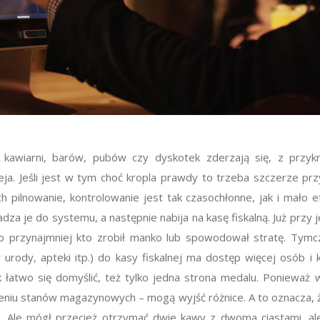
ji, kawiarni, barów, pubów czy dyskotek zderzają się, z przyk
ieja. Jeśli jest w tym choć kropla prawdy to trzeba szczerze p
Ich pilnowanie, kontrolowanie jest tak czasochłonne, jak i mało
za je do systemu, a następnie nabija na kasę fiskalną. Już przy 
o przynajmniej kto zrobił manko lub spowodował stratę. Tymc
 urody, apteki itp.) do kasy fiskalnej ma dostęp więcej osób 
ak łatwo się domyślić, też tylko jedna strona medalu. Ponie
niu stanów magazynowych – mogą wyjść różnice. A to oznacza, że
. Ale mógł przecież otrzymać dwie kawy z dwoma ciastami, ale 