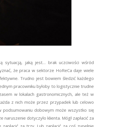
rą sytuacją, jaką jest… brak uczciwości wśród
rzyznać, że praca w sektorze HoReCa daje wiele
 efektywne. Trudno jest bowiem śledzić każdego
jednym pracowniku byłoby to logistycznie trudne
zasem w lokalach gastronomicznych, ale też w
i każda z nich może przez przypadek lub celowo
waż w podsumowaniu dobowym może wszystko się
 naruszenie dotyczyło klienta. Mógł zapłacić za
zapłacić za trzy. Lub zapłacić za coś zupełnie