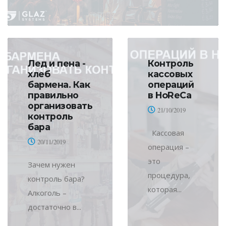
Лед и пена -
Контроль
хлеб
кассовых
бармена. Как
операций
правильно
в HoReCa
организовать
21/10/2019
контроль
бара
Кассовая
20/11/2019
операция –
это
Зачем нужен
процедура,
контроль бара?
которая...
Алкоголь –
достаточно в...