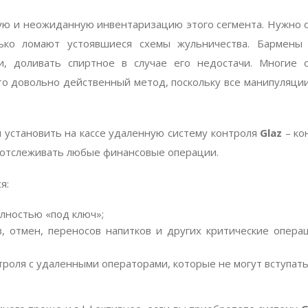
ую и неожиданную инвентаризацию этого сегмента. Нужно ск
лько ломают устоявшиеся схемы жульничества. Бармены 
и, доливать спиртное в случае его недостачи. Многие
то довольно действенный метод, поскольку все манипуляци
 установить на кассе удаленную систему контроля
Glaz
– ко
 отслеживать любые финансовые операции.
я:
лностью «под ключ»;
ов, отмен, переносов напитков и других критические опер
роля с удаленными операторами, которые не могут вступать