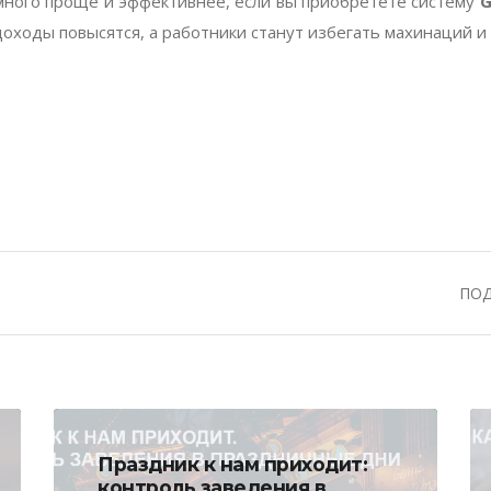
много проще и эффективнее, если вы приобретете систему
G
оходы повысятся, а работники станут избегать махинаций и
ПОД
Праздник к нам приходит:
контроль заведения в