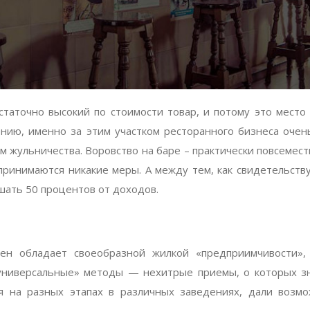
статочно высокий по стоимости товар, и потому это место 
нию, именно за этим участком ресторанного бизнеса очень
м жульничества. Воровство на баре – практически повсемес
принимаются никакие меры. А между тем, как свидетельств
ать 50 процентов от доходов.
ен обладает своеобразной жилкой «предприимчивости», 
«универсальные» методы — нехитрые приемы, о которых зн
я на разных этапах в различных заведениях, дали возм