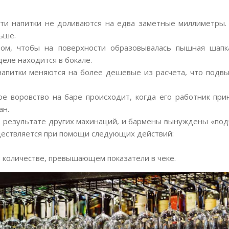
ти напитки не доливаются на едва заметные миллиметры. Е
ьше.
зом, чтобы на поверхности образовывалась пышная шапк
деле находится в бокале.
апитки меняются на более дешевые из расчета, что подвы
ое воровство на баре происходит, когда его работник при
ан.
в результате других махинаций, и бармены вынуждены «по
уществляется при помощи следующих действий:
в количестве, превышающем показатели в чеке.