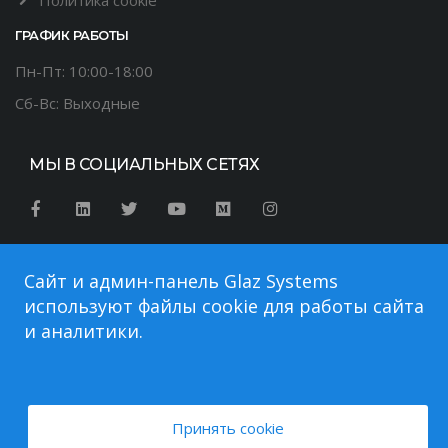
ГРАФИК РАБОТЫ
Пн-Пт: 10:00-18:00
Сб-Вс: Выходные
МЫ В СОЦИАЛЬНЫХ СЕТЯХ
Сайт и админ-панель Glaz Systems
используют файлы cookie для работы сайта
и аналитики.
Авторские права © 2026. Glaz Systems торговая марка. Все
Принять cookie
права защищены.