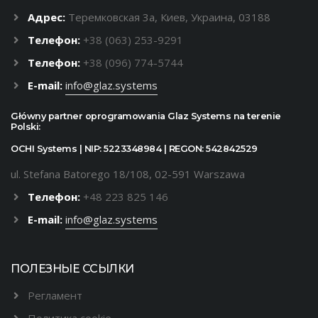
Адрес:
Теремковская 3а, Киев, Украина, 03188
Телефон:
+38 (063) 253-9291
Телефон:
+38 (096) 774-5744
E-mail:
info@glaz.systems
Główny partner oprogramowania Glaz Systems na terenie
Polski:
OCHI Systems | NIP: 5223348984 | REGON: 542842529
ul. Stefana Batorego 18/108, 02-591 Warszawa
Телефон:
+48 223 825 146
E-mail:
info@glaz.systems
ПОЛЕЗНЫЕ ССЫЛКИ
Регламент
Политика cookie